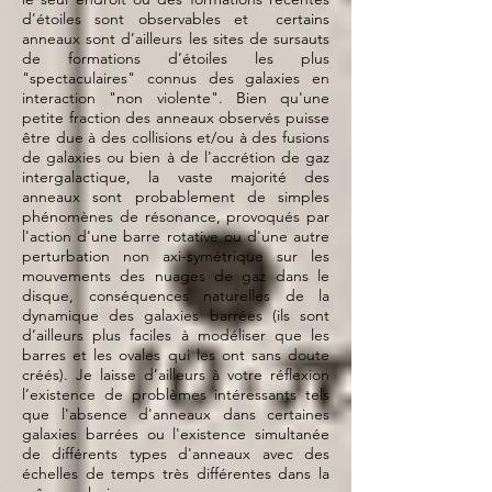
d'étoiles sont observables et certains
anneaux sont d’ailleurs les sites de sursauts
de formations d’étoiles les plus
"spectaculaires" connus des galaxies en
interaction "non violente". Bien qu'une
petite fraction des anneaux observés puisse
être due à des collisions et/ou à des fusions
de galaxies ou bien à de l'accrétion de gaz
intergalactique, la vaste majorité des
anneaux sont probablement de simples
phénomènes de résonance, provoqués par
l'action d'une barre rotative ou d'une autre
perturbation non axi-symétrique sur les
mouvements des nuages de gaz dans le
disque, conséquences naturelles de la
dynamique des galaxies barrées (ils sont
d’ailleurs plus faciles à modéliser que les
barres et les ovales qui les ont sans doute
créés). Je laisse d’ailleurs à votre réflexion
l’existence de problèmes intéressants tels
que l'absence d'anneaux dans certaines
galaxies barrées ou l'existence simultanée
de différents types d'anneaux avec des
échelles de temps très différentes dans la