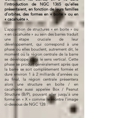
l’introduction de NGC 1365 qu’elles
présentaient, en fonction de leurs familles
d’orbites, des formes en « boite » ou en
« cacahuète ».
L’apparition de structures « en boite » ou
« en cacahuète » au sein des barres traduit
une étape cruciale de leur
développement, qui correspond à une
phase où elles bouclent, autrement dit, le
moment où la région centrale de la barre
se développe dans le sens vertical. Cette
phase se produit généralement après que
la barre se soit complètement formée et
dure environ 1 à 2 milliards d’années ou
au final, la région centrale présentera
alors une structure en boîte / en
cacahuète aussi appelée Box / Peanut
Structure (B/P), pouvant aller jusqu’à une
forme en « X » comme le montre l’image
ci-dessous de NGC 128 :