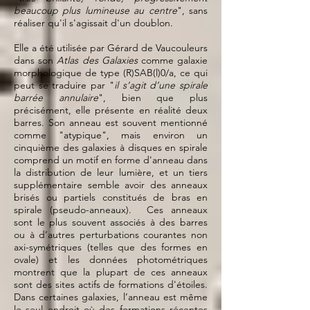
beaucoup plus lumineuse au centre
", sans
réaliser qu'il s'agissait d'un doublon.
Elle a été utilisée par Gérard de Vaucouleurs
dans son
Atlas des Galaxies
comme galaxie
morphologique de type (R)SAB(l)0/a, ce qui
peut se traduire par "
il s’agit d’une spirale
barrée annulaire
", bien que plus
précisément, elle présente en réalité deux
barres. Son anneau est souvent mentionné
comme "atypique", mais environ un
cinquième des galaxies à disques en spirale
comprend un motif en forme d'anneau dans
la distribution de leur lumière, et un tiers
supplémentaire semble avoir des anneaux
brisés ou partiels constitués de bras en
spirale (pseudo-anneaux). Ces anneaux
sont le plus souvent associés à des barres
ou à d’autres perturbations courantes non
axi-symétriques (telles que des formes en
ovale) et les données photométriques
montrent que la plupart de ces anneaux
sont des sites actifs de formations d'étoiles.
Dans certaines galaxies, l’anneau est même
le seul endroit où des formations récentes