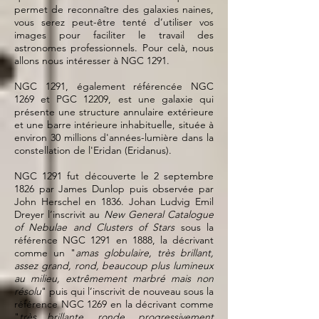
permet de reconnaître des galaxies naines,
vous serez peut-être tenté d’utiliser vos
images pour faciliter le travail des
astronomes professionnels. Pour celà, nous
allons nous intéresser à NGC 1291.
NGC 1291, également référencée NGC
1269 et PGC 12209, est une galaxie qui
présente une structure annulaire extérieure
et une barre intérieure inhabituelle, située à
environ 30 millions d'années-lumière dans la
constellation de l'Eridan (Eridanus).
NGC 1291 fut découverte le 2 septembre
1826 par James Dunlop puis observée par
John Herschel en 1836. Johan Ludvig Emil
Dreyer l’inscrivit au
New General Catalogue
of Nebulae and Clusters of Stars
sous la
référence NGC 1291 en 1888, la décrivant
comme un "
amas globulaire, très brillant,
assez grand, rond, beaucoup plus lumineux
au milieu, extrêmement marbré mais non
résolu
" puis qui l’inscrivit de nouveau sous la
référence NGC 1269 en la décrivant comme
"
très brillante, ronde, progressivement