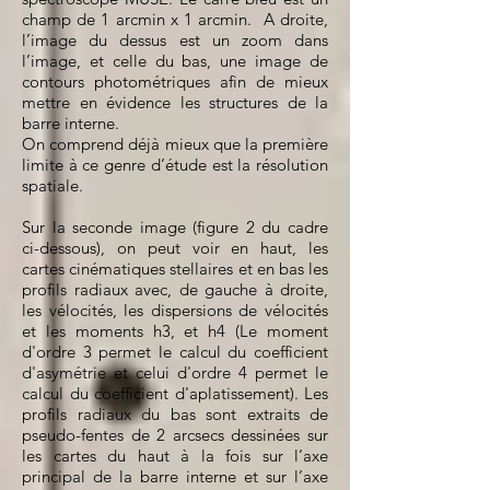
champ de 1 arcmin x 1 arcmin. A droite,
l’image du dessus est un zoom dans
l’image, et celle du bas, une image de
contours photométriques afin de mieux
mettre en évidence les structures de la
barre interne.
On comprend déjà mieux que la première
limite à ce genre d’étude est la résolution
spatiale.
Sur la seconde image (figure 2 du cadre
ci-dessous), on peut voir en haut, les
cartes cinématiques stellaires et en bas les
profils radiaux avec, de gauche à droite,
les vélocités, les dispersions de vélocités
et les moments h3, et h4 (Le moment
d'ordre 3 permet le calcul du coefficient
d'asymétrie et celui d'ordre 4 permet le
calcul du coefficient d'aplatissement). Les
profils radiaux du bas sont extraits de
pseudo-fentes de 2 arcsecs dessinées sur
les cartes du haut à la fois sur l’axe
principal de la barre interne et sur l’axe