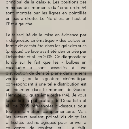
principal de la galaxie. Les positions des
minimas des moments du 4ème ordre h4
sont montrés par les lignes en pointillés
en bas à droite. Le Nord est en haut et
l’Est à gauche.
La faisabilité de la mise en évidence par
« diagnostic cinématique » des bulbes en
forme de cacahuète dans les galaxies vues
(presque) de face avait été démontrée par
Debattista et al. en 2005. Ce diagnostic se
fonde sur le fait que les « bulbes en
cacahuète » sont associés à une
distribution de densité plane dans le sens
vertical ; or la signature cinématique
correspondant à une telle distribution est
un minimum dans le moment de Gauss-
Hermite du quatrième ordre (h4). Je vous
laisse lire la publication de Debattista et
al. de 2005 référencées ci-dessous pour
toute information complémentaire. Mais
les auteurs avaient pointé du doigt les
difficultés technologiques pour arriver à
ce genre de résultat, et il a fallu