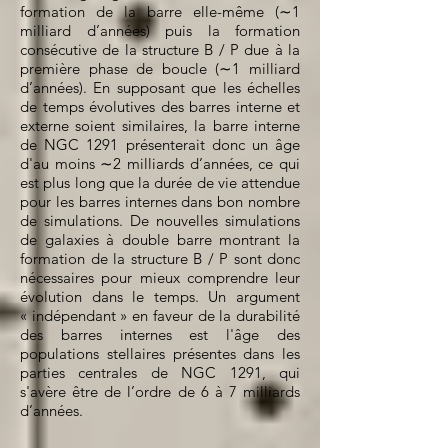
formation de la barre elle-même (∼1
milliard d’années) puis la formation
consécutive de la structure B / P due à la
première phase de boucle (∼1 milliard
d’années). En supposant que les échelles
de temps évolutives des barres interne et
externe soient similaires, la barre interne
de NGC 1291 présenterait donc un âge
d'au moins ∼2 milliards d’années, ce qui
est plus long que la durée de vie attendue
pour les barres internes dans bon nombre
de simulations. De nouvelles simulations
de galaxies à double barre montrant la
formation de la structure B / P sont donc
nécessaires pour mieux comprendre leur
évolution dans le temps. Un argument
« indépendant » en faveur de la durabilité
des barres internes est l'âge des
populations stellaires présentes dans les
parties centrales de NGC 1291, qui
s'avère être de l’ordre de 6 à 7 milliards
d’années.