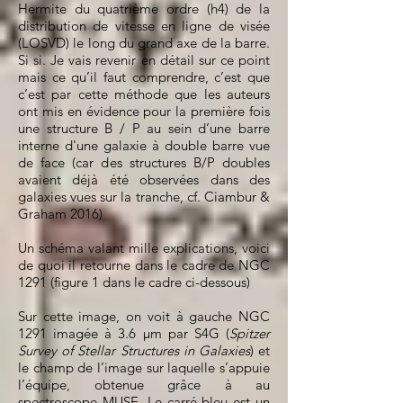
Hermite du quatrième ordre (h4) de la
distribution de vitesse en ligne de visée
(LOSVD) le long du grand axe de la barre.
Si si. Je vais revenir en détail sur ce point
mais ce qu’il faut comprendre, c’est que
c’est par cette méthode que les auteurs
ont mis en évidence pour la première fois
une structure B / P au sein d’une barre
interne d'une galaxie à double barre vue
de face (car des structures B/P doubles
avaient déjà été observées dans des
galaxies vues sur la tranche, cf. Ciambur &
Graham 2016)
Un schéma valant mille explications, voici
de quoi il retourne dans le cadre de NGC
1291 (figure 1 dans le cadre ci-dessous)
Sur cette image, on voit à gauche NGC
1291 imagée à 3.6 µm par S4G (
Spitzer
Survey of Stellar Structures in Galaxies
) et
le champ de l’image sur laquelle s’appuie
l’équipe, obtenue grâce à au
spectroscope MUSE. Le carré bleu est un