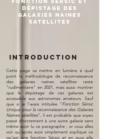
Fonction Sersic et
dépistage des
galaxies naines
satellites
Introduction
Cette page va mettre en lumière à quel
point la méthodologie de reconnaissance
des galaxies naines satellites reste
"rudimentaire" en 2021, mais aussi montrer
que le dépistage de ces galaxies est
accessible aux astronomes amateurs. Sauf
que si je l’avais intitulée "
Fonction Sérsic
Unique pour la reconnaissance des Galaxies
Naines satellites
", il est probable que soyez
passé directement à une autre galaxie sans
même avoir lu ce paragraphe ; or vous allez
voir qu’après avoir simplement expliqué ce
qu’est une fonction Sérsic et en quoi elle