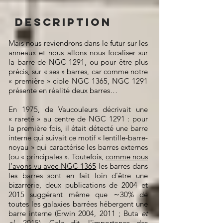
Description
Mais nous reviendrons dans le futur sur les
anneaux et nous allons nous focaliser sur
la barre de NGC 1291, ou pour être plus
précis, sur « ses » barres, car comme notre
« première » cible NGC 1365, NGC 1291
présente en réalité deux barres…
En 1975, de Vaucouleurs décrivait une
« rareté » au centre de NGC 1291 : pour
la première fois, il était détecté une barre
interne qui suivait ce motif « lentille-barre-
noyau » qui caractérise les barres externes
(ou « principales ». Toutefois,
comme nous
l’avons vu avec NGC 1365
les barres dans
les barres sont en fait loin d’être une
bizarrerie, deux publications de 2004 et
2015 suggérant même que ∼30% de
toutes les galaxies barrées hébergent une
barre interne (Erwin 2004, 2011 ; Buta
et
al.
2015). Cela dit, l'importance des