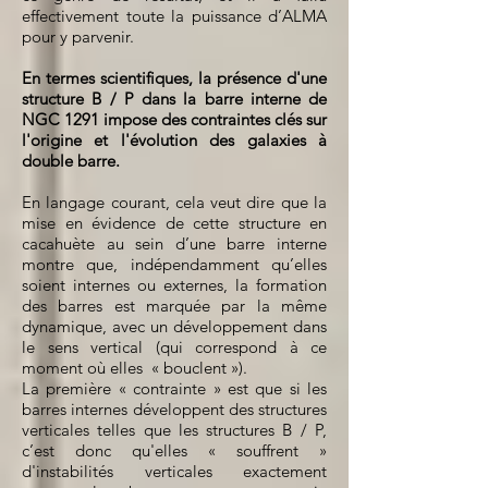
effectivement toute la puissance d’ALMA
pour y parvenir.
En termes scientifiques, la présence d'une
structure B / P dans la barre interne de
NGC 1291 impose des contraintes clés sur
l'origine et l'évolution des galaxies à
double barre.
En langage courant, cela veut dire que la
mise en évidence de cette structure en
cacahuète au sein d’une barre interne
montre que, indépendamment qu’elles
soient internes ou externes, la formation
des barres est marquée par la même
dynamique, avec un développement dans
le sens vertical (qui correspond à ce
moment où elles « bouclent »).
La première « contrainte » est que si les
barres internes développent des structures
verticales telles que les structures B / P,
c’est donc qu'elles « souffrent »
d'instabilités verticales exactement