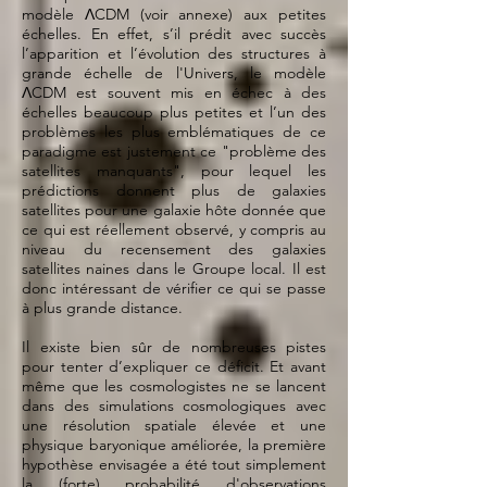
modèle ΛCDM (voir annexe) aux petites
échelles. En effet, s’il prédit avec succès
l’apparition et l’évolution des structures à
grande échelle de l'Univers, le modèle
ΛCDM est souvent mis en échec à des
échelles beaucoup plus petites et l’un des
problèmes les plus emblématiques de ce
paradigme est justement ce "problème des
satellites manquants", pour lequel les
prédictions donnent plus de galaxies
satellites pour une galaxie hôte donnée que
ce qui est réellement observé, y compris au
niveau du recensement des galaxies
satellites naines dans le Groupe local. Il est
donc intéressant de vérifier ce qui se passe
à plus grande distance.
Il existe bien sûr de nombreuses pistes
pour tenter d’expliquer ce déficit. Et avant
même que les cosmologistes ne se lancent
dans des simulations cosmologiques avec
une résolution spatiale élevée et une
physique baryonique améliorée, la première
hypothèse envisagée a été tout simplement
la (forte) probabilité d'observations