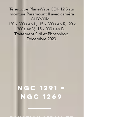
Télescope PlaneWave CDK 12,5 sur
monture Paramount II avec caméra
QHY600M.
130 x 300 s en L, 15 x 300 s en R, 20 x
300 s en V, 15 x 300 s en B.
Traitement Siril et Photoshop.
Décembre 2020.
NGC 1291 =
NGC 1269