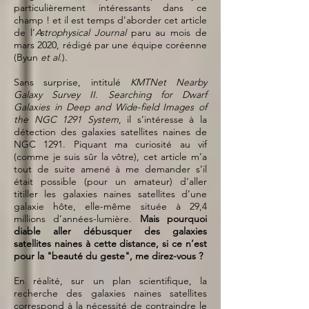
particulièrement intéressants dans ce
champ ! et il est temps d’aborder cet article
de l’
Astrophysical Journal
paru au mois de
mars 2020, rédigé par une équipe coréenne
(Byun
et al
.).
Sans surprise, intitulé
KMTNet Nearby
Galaxy Survey II. Searching for Dwarf
Galaxies in Deep and Wide-field Images of
the NGC 1291 System
, il s’intéresse à la
détection des galaxies satellites naines de
NGC 1291. Piquant ma curiosité au vif
(comme je suis sûr la vôtre), cet article m’a
tout de suite amené à me demander s’il
était possible (pour un amateur) d’aller
titiller les galaxies naines satellites d’une
galaxie hôte, elle-même située à 29,4
millions d’années-lumière.
Mais pourquoi
diable aller débusquer des galaxies
satellites naines à cette distance, si ce n’est
pour la "beauté du geste", me direz-vous ?
En réalité, sur un plan scientifique, la
recherche des galaxies naines satellites
correspond à la nécessité de contraindre le