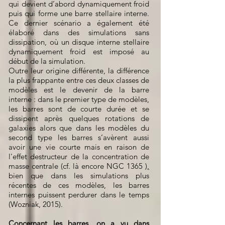
qui devient d’abord dynamiquement froid
puis qui forme une barre stellaire interne.
Ce dernier scénario a également été
élaboré dans des simulations sans
dissipation, où un disque interne stellaire
dynamiquement froid est imposé au
début de la simulation.
Outre leur origine différente, la différence
la plus frappante entre ces deux classes de
modèles est le devenir de la barre
interne : dans le premier type de modèles,
les barres sont de courte durée et se
dissipent après quelques rotations de
galaxies alors que dans les modèles du
second type les barres s’avèrent aussi
avoir une vie courte mais en raison de
l'effet destructeur de la concentration de
masse centrale (cf. là encore NGC 1365
),
bien que dans les simulations plus
récentes de ces modèles, les barres
internes puissent perdurer dans le temps
(Wozniak, 2015).
Concernant les barres, on a vu dans