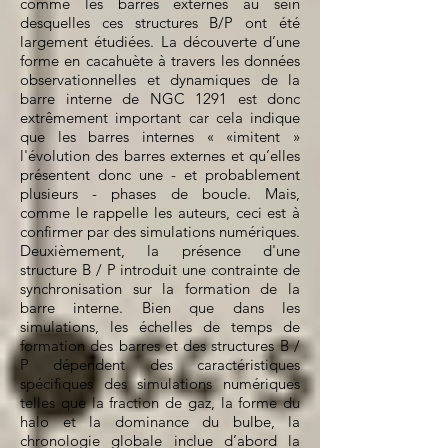
comme les barres externes au sein
desquelles ces structures B/P ont été
largement étudiées. La découverte d’une
forme en cacahuète à travers les données
observationnelles et dynamiques de la
barre interne de NGC 1291 est donc
extrêmement important car cela indique
que les barres internes « «imitent »
l'évolution des barres externes et qu’elles
présentent donc une - et probablement
plusieurs - phases de boucle. Mais,
comme le rappelle les auteurs, ceci est à
confirmer par des simulations numériques.
Deuxièmement, la présence d'une
structure B / P introduit une contrainte de
synchronisation sur la formation de la
barre interne. Bien que dans les
simulations, les échelles de temps de
formation des barres et des structures B /
P dépendent des caractéristiques
spécifiques des simulations numériques
telles que la fraction de gaz, la forme du
halo et la dominance du bulbe, la
chronologie globale inclue d’abord la