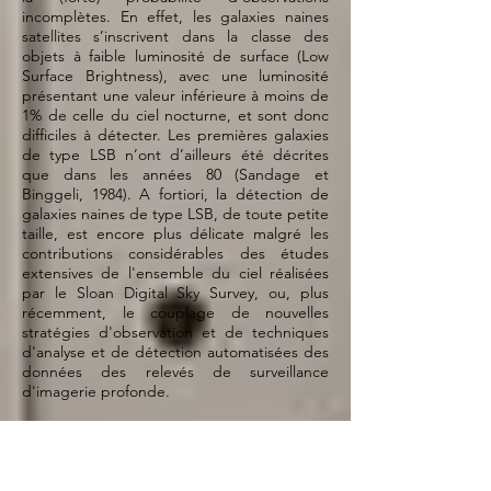
incomplètes. En effet, les galaxies naines
satellites s’inscrivent dans la classe des
objets à faible luminosité de surface (Low
Surface Brightness), avec une luminosité
présentant une valeur inférieure à moins de
1% de celle du ciel nocturne, et sont donc
difficiles à détecter. Les premières galaxies
de type LSB n’ont d’ailleurs été décrites
que dans les années 80 (Sandage et
Binggeli, 1984). A fortiori, la détection de
galaxies naines de type LSB, de toute petite
taille, est encore plus délicate malgré les
contributions considérables des études
extensives de l'ensemble du ciel réalisées
par le Sloan Digital Sky Survey, ou, plus
récemment, le couplage de nouvelles
stratégies d'observation et de techniques
d'analyse et de détection automatisées des
données des relevés de surveillance
d'imagerie profonde.
Plusieurs scénarios ont émergé en parallèle
de "la piste observationnelle", le premier
suggérant que des perturbations de
marées de la galaxie hôte sur les galaxies