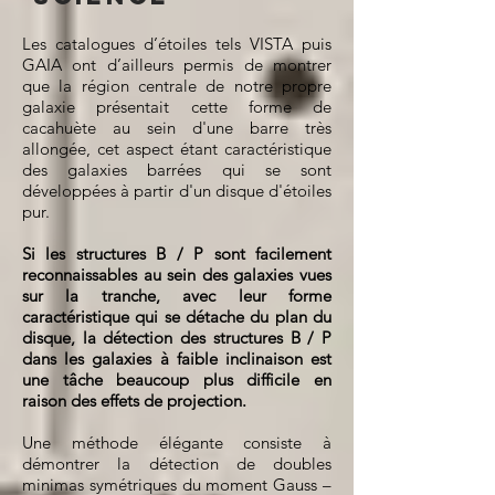
Les catalogues d’étoiles tels VISTA puis
GAIA ont d’ailleurs permis de montrer
que la région centrale de notre propre
galaxie présentait cette forme de
cacahuète au sein d'une barre très
allongée, cet aspect étant caractéristique
des galaxies barrées qui se sont
développées à partir d'un disque d'étoiles
pur.
Si les structures B / P sont facilement
reconnaissables au sein des galaxies vues
sur la tranche, avec leur forme
caractéristique qui se détache du plan du
disque, la détection des structures B / P
dans les galaxies à faible inclinaison est
une tâche beaucoup plus difficile en
raison des effets de projection.
Une méthode élégante consiste à
démontrer la détection de doubles
minimas symétriques du moment Gauss –