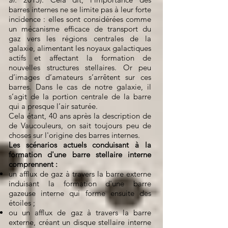
barres internes ne se limite pas à leur forte
incidence : elles sont considérées comme
un mécanisme efficace de transport du
gaz vers les régions centrales de la
galaxie, alimentant les noyaux galactiques
actifs et affectant la formation de
nouvelles structures stellaires. Or peu
d’images d’amateurs s’arrêtent sur ces
barres. Dans le cas de notre galaxie, il
s’agit de la portion centrale de la barre
qui a presque l’air saturée.
Cela étant, 40 ans après la description de
de Vaucouleurs, on sait toujours peu de
choses sur l'origine des barres internes.
Les scénarios actuels conduisant à la
formation d'une barre stellaire interne
comprennent :
un afflux de gaz à travers la barre externe
induisant la formation d'une barre
gazeuse interne qui forme ensuite des
étoiles ;
ou un afflux de gaz à travers la barre
externe, créant un disque stellaire interne