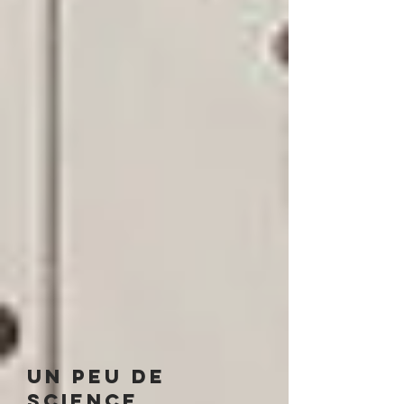
Un peu de
science