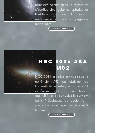
Rôle des barres dans la formation
d'étoiles des galaxies spirales et
Problématique de la masse
manquante et des compagnons
manquants
Read More
NGC 3034 aka
M82
NGC 3034 est plus connue sous le
nom de M82 ou Galaxie du
Cigare. Découverte par Bode le 31
décembre 1774 en même temps
que M81, cela leur valut le surnom
de « Nébuleuses de Bode »). Il
s'agit du prototype de Galaxie à
Sursauts d'Etoiles.
Read More