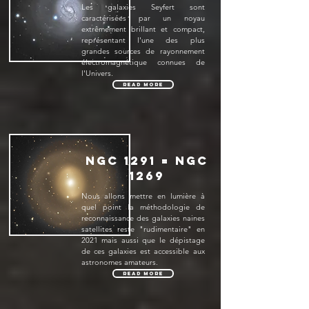
Les galaxies Seyfert sont
caractérisées par un noyau
extrêmement brillant et compact,
représentant l'une des plus
grandes sources de rayonnement
électromagnétique connues de
l'Univers.
Read More
NGC 1291 = NGC
1269
Nous allons mettre en lumière à
quel point la méthodologie de
reconnaissance des galaxies naines
satellites reste "rudimentaire" en
2021 mais aussi que le dépistage
de ces galaxies est accessible aux
astronomes amateurs.
Read More