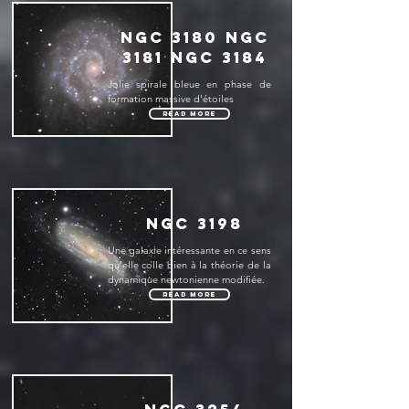
NGC 3180 NGC
3181 NGC 3184
Jolie spirale bleue en phase de
formation massive d'étoiles
Read More
NGC 3198
Une galaxie intéressante en ce sens
qu’elle colle bien à la théorie de la
dynamique newtonienne modifiée.
Read More