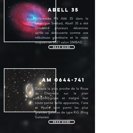
Abell 35
Référencée PN A66 35 dans le
catalogue Simbad, Abell 35 a été
considéré plusieurs décennies
après sa découverte comme une
nébuleuse planétaire et le reste
toujours en 2021 selon SIMBAD
Read More
AM
0644-741
Galaxie la plus proche de la Roue
de Charrette sur le plan
morphologique et malgré leur
toute petite taille apparente, l’une
et l’autre sont parmi les plus
grandes galaxies de type RiG (Ring
Galaxies).
Read More