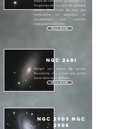
étape de l'évolution galactique. Il a
longtemps été cru que ces galaxies
étaient dépourvues de tout gaz
moléculaire ou atomique et
produisaient une quantité
négligeable d'étoiles.
Read More
NGC 2481
Malgré son aspect de spirale
flocculente, il y a bien une petite
barre dans cette galaxie.
Read More
NGC 2903 NGC
2905