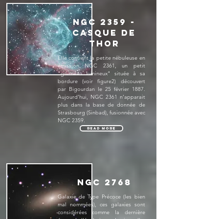
NGC 2359 -
Casque de
Thor
Elle contient la petite nébuleuse en
émission NGC 2361, un petit
"grumeau lumineux" située à sa
bordure (voir ﬁgure2) découvert
par Bigourdan le 25 février 1887.
Aujourd’hui, NGC 2361 n’apparait
plus dans la base de donnée de
Strasbourg (Sinbad), fusionnée avec
NGC 2359.
Read More
NGC 2768
Galaxie de Type Précoce (les bien
mal nommées), ces galaxies sont
considérées comme la dernière