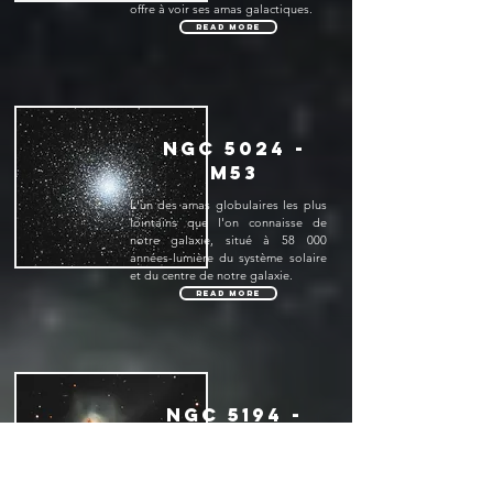
offre à voir ses amas galactiques.
Read More
NGC 5024 -
M53
L'un des amas globulaires les plus
lointains que l'on connaisse de
notre galaxie, situé à 58 000
années-lumière du système solaire
et du centre de notre galaxie.
Read More
NGC 5194 -
M51, NGC 5169,
NGC 5173, NGC
5195, NGC 5198