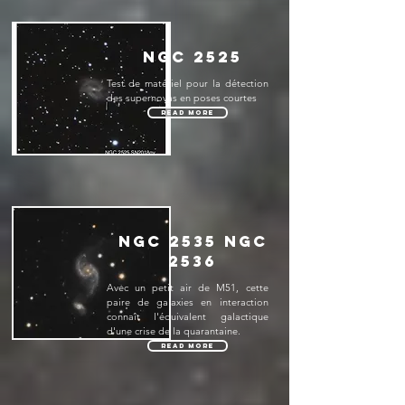
NGC 2525
Test de matériel pour la détection
des supernovas en poses courtes
Read More
NGC 2535 NGC
2536
Avec un petit air de M51, cette
paire de galaxies en interaction
connaît l'équivalent galactique
d'une crise de la quarantaine.
Read More