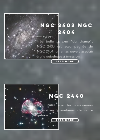
NGC 2403 NGC
2404
Très belle galaxie "du champ",
NGC 2403 est accompagnée de
NGC 2404, un amas ouvert associé
à une nébuleuse à émission
Read More
NGC 2440
NGC 2440, une des nombreuses
nébuleuses planétaires de notre
galaxie.
Read More