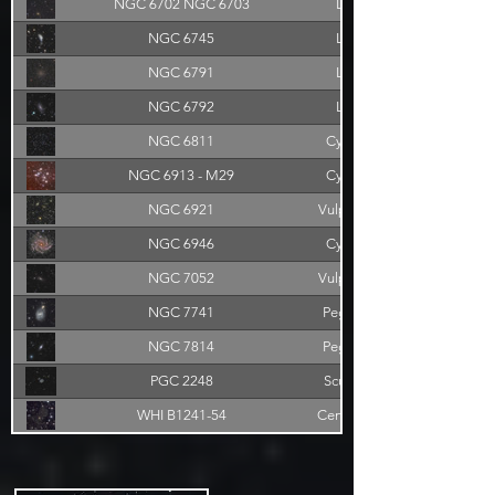
NGC 6702 NGC 6703
Lyra
NGC 6745
Lyra
NGC 6791
Lyra
NGC 6792
Lyra
NGC 6811
Cygnus
NGC 6913 - M29
Cygnys
NGC 6921
Vulpecula
NGC 6946
Cygnus
NGC 7052
Vulpecula
NGC 7741
Pegasus
NGC 7814
Pegasus
PGC 2248
Sculptor
WHI B1241-54
Centaurus