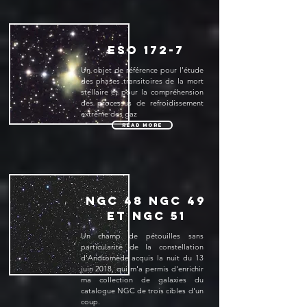
ESO 172-7
Un objet de référence pour l’étude
des phases transitoires de la mort
stellaire et pour la compréhension
des processus de refroidissement
extrême des gaz
Read More
NGC 48 NGC 49
et NGC 51
Un champ de pétouilles sans
particularité de la constellation
d'Andromède acquis la nuit du 13
juin 2018, qui m'a permis d'enrichir
ma collection de galaxies du
catalogue NGC de trois cibles d'un
coup.