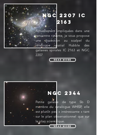
NGC 2207 IC
2163
Actuellement impliquées dans une
rencontre rasante, je vous propose
une dissection au scalpel du
télescope spatial Hubble des
galaxies spirales IC 2163 et NGC
2207
Read More
NGC 2344
Petite galaxie de type Sb D
membre du catalogue WHISP, elle
est plutôt peu « intéressante » tant
sur le plan observationnel que sur
le plan scientifique.
Read More