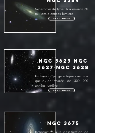
NGC 3254
Supernova de type IA à environ 60
millions d'années-lumière
Read More
NGC 3623 NGC
3627 NGC 3628
Un hamburger galactique avec une
queue de marée de 300 000
années-lumière !
Read More
NGC 3675
Introduction à la classification de