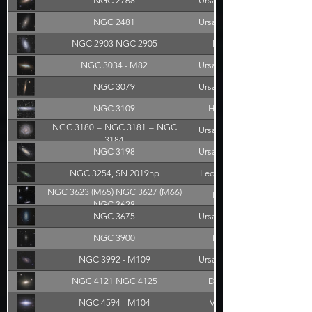
NGC 2768
Ursa Major
NGC 2481
Ursa Major
NGC 2903 NGC 2905
Leo
NGC 3034 - M82
Ursa Major
NGC 3079
Ursa Major
NGC 3109
Hydra
NGC 3180 = NGC 3181 = NGC
Ursa Major
3184
NGC 3198
Ursa Major
NGC 3254, SN 2019np
Leo minor
NGC 3623 (M65) NGC 3627 (M66)
Leo
NGC 3628
NGC 3675
Ursa Major
NGC 3900
Leo
NGC 3992 - M109
Ursa Major
NGC 4121 NGC 4125
Draco
NGC 4594 - M104
Virgo