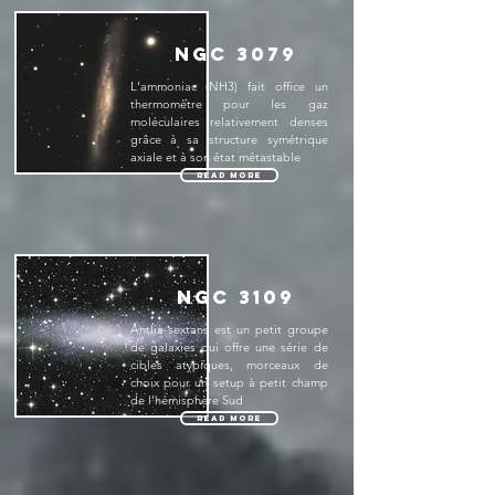
NGC 3079
L'ammoniac (NH3) fait office un
thermomètre pour les gaz
moléculaires relativement denses
grâce à sa structure symétrique
axiale et à son état métastable
Read More
NGC 3109
Antlia-sextans est un petit groupe
de galaxies qui offre une série de
cibles atypiques, morceaux de
choix pour un setup à petit champ
de l’hémisphère Sud
Read More