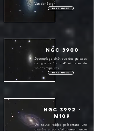
Van der Bergh
Read More
NGC 3900
Découplage cinétique des galaxies
de type Sa "normal" et traces de
fusions mineures
Read More
NGC 3992 -
M109
Un nouvel objet présentant une
discrète erreur d'alignement entre