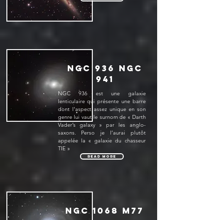
NGC 936 NGC
941
NGC 936 est une galaxie
lenticulaire qui présente une barre
dont l'aspect assez unique en son
genre lui vaut le surnom de « Darth
Vader’s galaxy » par les anglo-
saxons. Perso je l’aurai plutôt
appelée la « galaxie du chasseur
TIE »
Read More
NGC 1068 M77