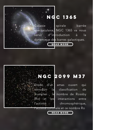
NGC 1365
Galaxie spirale barrée
spectaculaire, NGC 1365 va nous
servir d"introduction à la
dynamique des barres galactiques.
Read More
NGC 2099 M37
Etude d'un amas ouvert qui
introduit la classification de
Trumpler , le nombre de Rossby
(Ro) et les interactions entre
l'activité chromosphérique,
l'activité coronale et ce nombre Ro
Read More