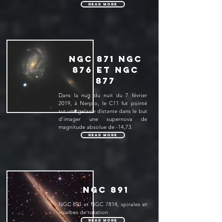
Read More
NGC 871 NGC
876 et NGC
877
Dans la nuit du nuit du 7 février
2019, à Nerpio, le C11 fut pointé
sur une galaxie distante dans le but
d'imager une supernova de
magnitude absolue de -14,73.
Read More
NGC 891
NGC 891 et NGC 7814, spirales et
courbes de rotation
Read More