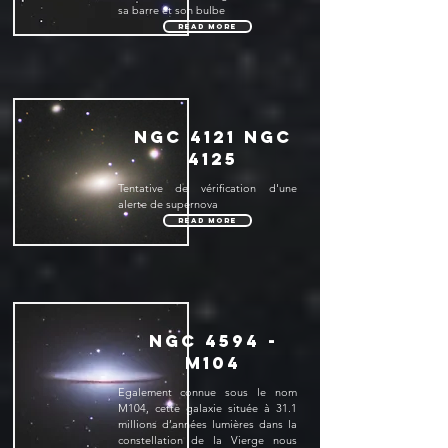
sa barre et son bulbe
Read More
NGC 4121 NGC
4125
Tentative de vérification d'une
alerte de supernova
Read More
NGC 4594 -
M104
Egalement connue sous le nom
M104, cette galaxie située à 31.1
millions d’années lumières dans la
constellation de la Vierge nous