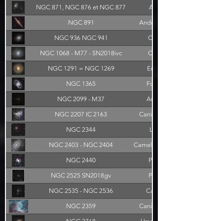
NGC 871, NGC 876 et NGC 877
Aries
NGC 891
Andromeda
NGC 936 NGC 941
Cetus
NGC 1068 - M77 - SN2018ivc
Cetus
NGC 1291 = NGC 1269
Eridan
NGC 1365
Fornax
NGC 2099 - M37
Auriga
NGC 2207 IC 2163
Canis Major
NGC 2344
Lynx
NGC 2403 - NGC 2404
Camelopardalis
NGC 2440
Pupis
NGC 2525 SN2018gv
Pupis
NGC 2535 - NGC 2536
Cancer
NGC 2359
Canis Major