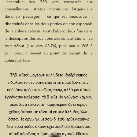
l’ensemble des 750 vers consacrés aux
constellations, Aratos mentionne l’Agenouillé
dans six passages – ce qui est beaucoup –,
disséminés dans les deux parties de son ekphrasis
de la sphère céleste : tout d’abord deux fois dans
la description des positions des constellations : au
tout début (aux vers 63-76), puis aux v. 268 à
271 lorsqu’il revient au point de départ de la
sphère célèste :
Τῇδ᾽ αὐτοῦ μογέοντι κυλίνδεται ἀνδρὶ ἐοικὸς
εἴδωλον. τὸ μέν οὔτις ἐπίσταται ἀμφαδὸν εἰπεῖν,
οὐδ᾽ ὅτινι κρέμαται κεῖνος πόνῳ, ἀλλά μιν αὕτως
ἐγγόνασιν καλέουσι. τὸ δ᾽ αὖτ᾽ ἐν γούνασι κάμνον
ὀκλάζοντι ἔοικεν: ἀπ᾽ ἀμφοτέρων δέ οἱ ὤμων
χεῖρες ἀείρονται: τάνυταί γε μέν ἄλλυδις ἄλλη
ὅσσον ἐς ὀργυιήν: μέσσῳ δ᾽ ἐφύπερθε καρήνῳ
δεξιτεροῦ ποδὸς ἄκρον ἔχει σκολιοῖο Δράκοντος.
αὐτοῦ κἀκεῖνος στέφανος, τὸν ἀγανὸς ἔθηκεν