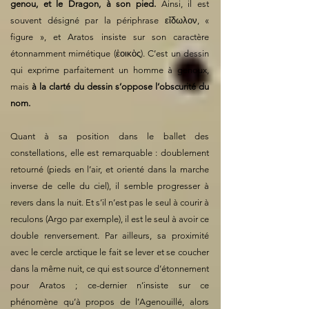
genou, et le Dragon, à son pied.
Ainsi, il est
souvent désigné par la périphrase εἴδωλον, «
figure », et Aratos insiste sur son caractère
étonnamment mimétique (ἐοικὸς). C’est un dessin
qui exprime parfaitement un homme à genoux,
mais
à la clarté du dessin s’oppose l’obscurité du
nom.
Quant à sa position dans le ballet des
constellations, elle est remarquable : doublement
retourné (pieds en l’air, et orienté dans la marche
inverse de celle du ciel), il semble progresser à
revers dans la nuit. Et s’il n’est pas le seul à courir à
reculons (Argo par exemple), il est le seul à avoir ce
double renversement. Par ailleurs, sa proximité
avec le cercle arctique le fait se lever et se coucher
dans la même nuit, ce qui est source d’étonnement
pour Aratos ; ce-dernier n’insiste sur ce
phénomène qu’à propos de l’Agenouillé, alors