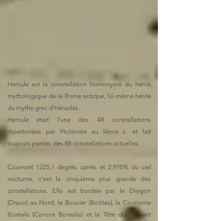
Hercule est la constellation homonyme du héros
mythologique de la Rome antique, lui-même hérité
du mythe grec d’Héraclès.
Hercule était l'une des 48 constellations
répertoriées par Ptolémée au IIème s. et fait
toujours parties des 88 constellations actuelles.
Couvrant 1225,1 degrés carrés et 2,970% du ciel
nocturne, c'est la cinquième plus grande des
constellations. Elle est bordée par le Dragon
(Draco) au Nord; le Bouvier (Boötes), la Couronne
Boréale (Corona Borealis) et la Tête du Serpent