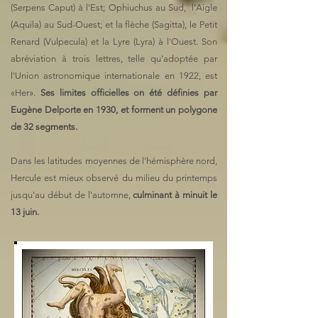
(Serpens Caput) à l'Est; Ophiuchus au Sud, l’Aigle
(Aquila) au Sud-Ouest; et la flèche (Sagitta), le Petit
Renard (Vulpecula) et la Lyre (Lyra) à l'Ouest. Son
abréviation à trois lettres, telle qu'adoptée par
l'Union astronomique internationale en 1922, est
«Her».
Ses limites officielles on été définies par
Eugène Delporte en 1930, et forment un polygone
de 32 segments.
Dans les latitudes moyennes de l'hémisphère nord,
Hercule est mieux observé du milieu du printemps
jusqu'au début de l'automne,
culminant à minuit le
13 juin.