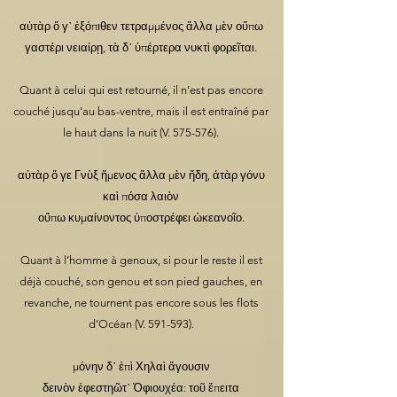
αὐτὰρ ὅ γ᾽ ἐξόπιθεν τετραμμένος ἄλλα μὲν οὔπω
γαστέρι νειαίρῃ, τὰ δ᾽ ὑπέρτερα νυκτὶ φορεῖται.
Quant à celui qui est retourné, il n’est pas encore
couché jusqu’au bas-ventre, mais il est entraîné par
le haut dans la nuit (V. 575-576).
αὐτὰρ ὅ γε Γνὺξ ἥμενος ἄλλα μὲν ἤδη, ἀτὰρ γόνυ
καὶ πόσα λαιὸν
οὔπω κυμαίνοντος ὑποστρέφει ὠκεανοῖο.
Quant à l’homme à genoux, si pour le reste il est
déjà couché, son genou et son pied gauches, en
revanche, ne tournent pas encore sous les flots
d’Océan (V. 591-593).
μόνην δ᾽ ἐπὶ Χηλαὶ ἄγουσιν
δεινὸν ἐφεστηῶτ᾽ Ὀφιουχέα: τοῦ ἔπειτα