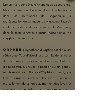
lyre en main, aux côtés d’Ariane et de sa couronne.
Mais, comme pour Héraclès, il est difficile de voir
dans les souffrances de l’Agenouillé la
représentation du vainqueur du Minotaure. Il paraît
également difficile de voir le vaincu (le Minotaure)
dans le texte d’Aratos : aucun indice textuel ne
suggère ici un monstre.
Orphée
. L’hypothèse d’Orphée est elle aussi
séduisante. Tout d’abord, la proximité de la lyre et
de la couronne, qui deviennent alors symbole de
gloire poétique. Ensuite la position sur un genou,
représentant la souffrance d’Orphée mourant, que
l’on retrouve en effet sur les vases ; enfin le
morcellement de la figure au moment des levers et
couchers simultanés, qui évoquerait son
démembrement par les Ménades. Les Ménades
appartiennent d’ailleurs au monde dionysiaque