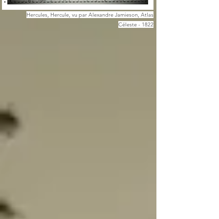
Hercules, Hercule, vu par Alexandre Jamieson, Atlas
Céleste - 1822