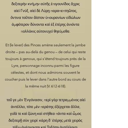
δεξιτερὴν κνήμην αὐτῆς ἐπιγουνίδος ἄχρις
αἰεὶ Γνύξ, αἰεὶ δὲ Λύρῃ παραπεπτηῶτος,
ὅντινα τοῦτον ἄϊστον ὑπουρανίων εἰδώλων
ἀμφότερον δύνοντα καὶ ἐξ ἑτέρης ἀνιόντα
πολλάκις αὐτονυχεὶ θηεύμεθα.
Et (le lever) des Pinces amène seulement la jambe
droite – pas au-delà du genou – de celui qui reste
toujours à genoux, qui s’étend toujours près de la
Lyre, personnage inconnu parmi les figure
célestes, et dont nous admirons souvent le
coucher puis le lever dans l’autre bord au cours de
la même nuit (V. 612-618).
τοῦ γε μὲν Ἐνγόνασιν, περὶ γὰρ τετραμμένος αἰεὶ
ἀντέλλει, τότε μὲν περάτης ἐξέρχεται ἄλλα,
γυῖά τε καὶ ζώνη καὶ στήθεα πάντα καὶ ὦμος
δεξιτερῇ σὺν χειρί: κάρη δ᾽ ἑτέρης μετὰ χειρὸς
τόξῳ ἀνέρχονται καὶ Τοξότηι ἀντέλλοντι.