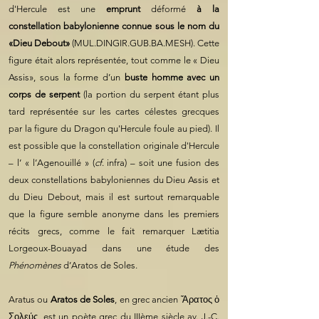
d'Hercule est une
emprunt
déformé
à la
constellation babylonienne connue sous le nom du
«Dieu Debout»
(MUL.DINGIR.GUB.BA.MESH). Cette
figure était alors représentée, tout comme le « Dieu
Assis», sous la forme d’un
buste homme avec un
corps de serpent
(la portion du serpent étant plus
tard représentée sur les cartes célestes grecques
par la figure du Dragon qu'Hercule foule au pied). Il
est possible que la constellation originale d'Hercule
– l’ « l’Agenouillé » (
cf
. infra) – soit une fusion des
deux constellations babyloniennes du Dieu Assis et
du Dieu Debout, mais il est surtout remarquable
que la figure semble anonyme dans les premiers
récits grecs, comme le fait remarquer Lætitia
Lorgeoux-Bouayad dans une étude des
Phénomènes
d’Aratos de Soles.
Aratus ou
Aratos de Soles
, en grec ancien Ἄρατος ὁ
Σολεύς, est un poète grec du IIIème siècle av. J.-C.