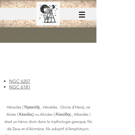
Constellation
d'
HERCULE
NGC 6207
NGC 6181
Héraclès ( Ἡρακλῆς , Héraklès , Gloire d’Hera), né
Alcée ( Ἀλκαῖος) ou Alcides ( Ἀλκείδης , Alkeidēs )
était un héros divin dans la mythologie grecque, fils
de Zeus et d'Alcmène, fils adoptif d'Amphitryon.