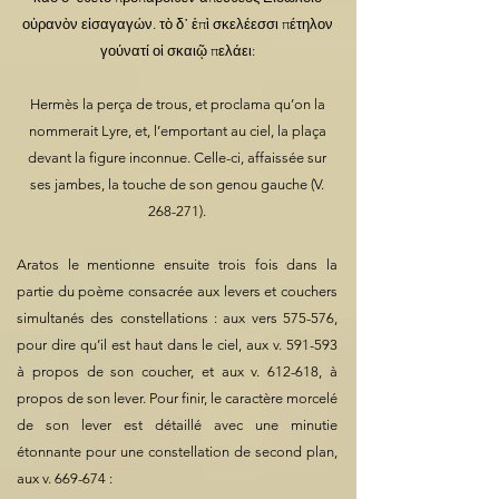
οὐρανὸν εἰσαγαγών. τὸ δ᾽ ἐπὶ σκελέεσσι πέτηλον
γούνατί οἱ σκαιῷ πελάει:
Hermès la perça de trous, et proclama qu’on la
nommerait Lyre, et, l’emportant au ciel, la plaça
devant la figure inconnue. Celle-ci, affaissée sur
ses jambes, la touche de son genou gauche (V.
268-271).
Aratos le mentionne ensuite trois fois dans la
partie du poème consacrée aux levers et couchers
simultanés des constellations : aux vers 575-576,
pour dire qu’il est haut dans le ciel, aux v. 591-593
à propos de son coucher, et aux v. 612-618, à
propos de son lever. Pour finir, le caractère morcelé
de son lever est détaillé avec une minutie
étonnante pour une constellation de second plan,
aux v. 669-674 :