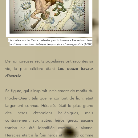
Hercules sur la Carte céleste par Johannes Hevelius dans
le
Firmamentum Sobiescianum sive Uranographia
(1687)
De nombreuses récits populaires ont racontés sa
vie, le plus célèbre étant
Les douze travaux
d’hercule.
Sa figure, qui s'inspirait initialement de motifs du
Proche-Orient tels que le combat de lion, était
largement connue. Héraclès était le plus grand
des héros chthoniens helléniques, mais
contrairement aux autres héros grecs, aucune
tombe n'a été identifiée comme la sienne.
Héraclès était à la fois héros et dieu, ou comme