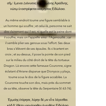
σῆμ᾽ ἔμεναι Διόνυσος ἀποιχομένης Ἀριάδνης,
νώτῳ ὑποστρέφεται κεκμηότος Εἰδώλοιο.
Au même endroit tourne une figure semblable à
un homme qui souffre ; et celui-là, personne ne sait
dire clairement qui il est, ni quelle est la peine dont
il souffre, mais on l’appelle ainsi : l’Agenouillé ; car
il semble plier ses genoux sous l’effort. Ses deux
bras s’élèvent de ses épaules. Ils s’écartent en
croix ; et au-dessus, il pose la pointe de son pied
sur le milieu du côté droit de la tête du tortueux
Dragon. Là encore cette fameuse Couronne, signe
éclatant d’Ariane disparue que Dionysos y plaça,
tourne sous le dos de la figure accablée. La
Couronne touche son dos, mais près du sommet
de sa tête, observe la tête du Serpentaire (V. 63-76).
Ἑρμείης ἐτόρησε, λύρην δέ μιν εἶπε λέγεσθαι.
κὰδ δ᾽ ἔθετο προπάροιθεν ἀπευθέος Εἰδώλοιο