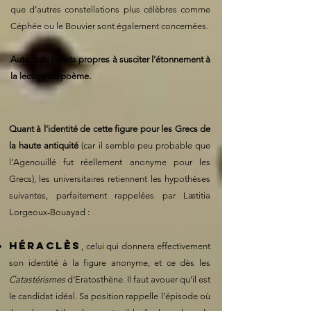
que d’autres constellations plus célèbres comme
Céphée ou le Bouvier sont également concernées.
Autant de points propres à susciter l’étonnement à
la lecture du poème.
Quant à l’identité de cette figure pour les Grecs de
la haute antiquité
(car il semble peu probable que
l’Agenouillé fut réellement anonyme pour les
Grecs), les universitaires retiennent les hypothèses
suivantes, parfaitement rappelées par Lætitia
Lorgeoux-Bouayad :
Héraclès
, celui qui donnera effectivement
son identité à la figure anonyme, et ce dès les
Catastérismes
d’Eratosthène. Il faut avouer qu’il est
le candidat idéal. Sa position rappelle l’épisode où