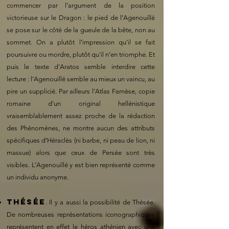
commencer par l’argument de la position
victorieuse sur le Dragon : le pied de l’Agenouillé
se pose sur le côté de la gueule de la bête, non au
sommet. On a plutôt l’impression qu’il se fait
poursuivre ou mordre, plutôt qu’il n’en triomphe. Et
puis le texte d’Aratos semble interdire cette
lecture : l’Agenouillé semble au mieux un vaincu, au
pire un supplicié. Par ailleurs l’Atlas Farnèse, copie
romaine d’un original hellénistique
vraisemblablement assez proche de la rédaction
des Phénomènes, ne montre aucun des attributs
spécifiques d’Héraclès (ni barbe, ni peau de lion, ni
massue) alors que ceux de Persée sont très
visibles. L’Agenouillé y est bien représenté comme
un individu anonyme.
Thésée
. Il y a aussi la possibilité de Thésée.
De nombreuses représentations iconographiques
représentent en effet le héros athénien avec une