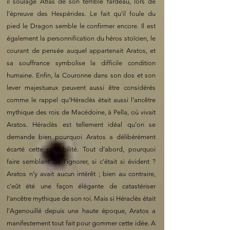
il soulage Atlas de son terrible fardeau, lors de
l’épreuve des Hespérides. Le fait qu’il foule du
pied le Dragon semble le confirmer encore. Il est
également la personnification du héros stoïcien, le
courant de pensée auquel appartenait Aratos, et
sa souffrance symbolise la difficile condition
humaine. Enfin, la Couronne dans son dos et son
lever majestueux peuvent aussi être considérés
comme le rappel qu’Héraclès était aussi l’ancêtre
mythique des rois de Macédoine, à Pella, où vivait
Aratos. Héraclès est tellement idéal qu’on se
demande bien pourquoi Aratos a délibérément
écarté cette possibilité. Tout d’abord, pourquoi
faire semblant de l’ignorer, si c’était si évident ?
Aratos n’y avait aucun intérêt ; bien au contraire,
c’eût été une façon élégante de catastériser
l’ancêtre mythique de son roi. Mais si Héraclès était
l’Agenouillé depuis une haute époque, Aratos a
manifestement tout fait pour gommer cette idée. A