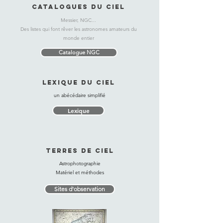
CATALOGUES du CIEL
Messier, NGC...
Des listes qui font rêver les astronomes amateurs du
monde entier
Catalogue NGC
LEXIQUE du CIEL
un abécédaire simplifié
Lexique
TERRES de CIEL
Astrophotographie
Matériel et méthodes
Sites d'observation